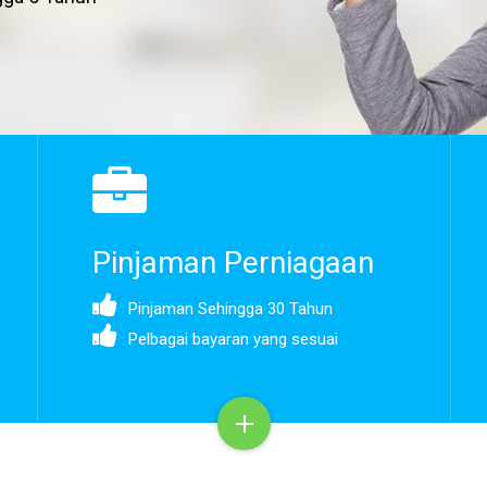
Pinjaman Perniagaan
Pinjaman Sehingga 30 Tahun
Pelbagai bayaran yang sesuai