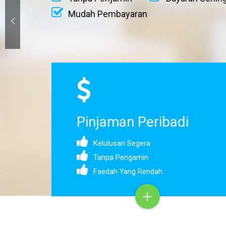
Mudah Pembayaran
Pinjaman Peribadi
Kelulusan Segera
Tanpa Pengamin
Faedah Yang Rendah