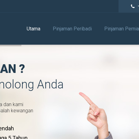
Utama
Pinjaman Peribadi
Pinjaman Perni
AN ?
enolong Anda
a dan kami
salah kewangan
endah
gga 5 Tahun