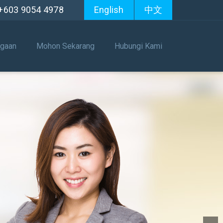
+603 9054 4978
English
中文
agaan
Mohon Sekarang
Hubungi Kami