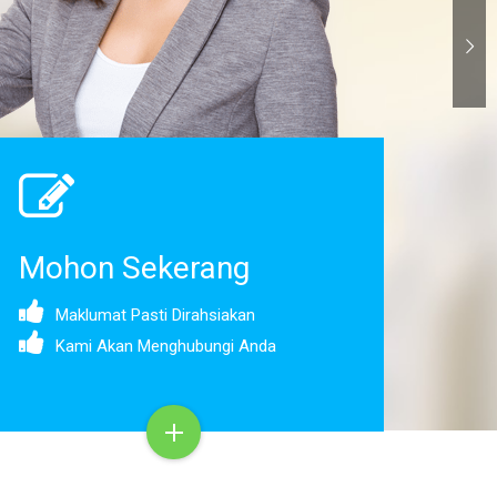
Mohon Sekerang
Maklumat Pasti Dirahsiakan
Kami Akan Menghubungi Anda